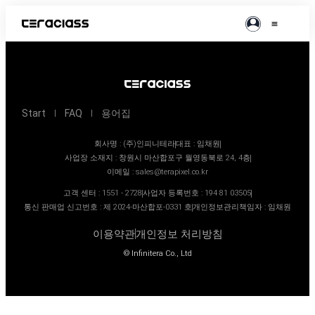
Start
FAQ
용어집
회사명 : (주)인피니테라
대표 : 임채원
사업장 소재지 : 창원시 마산합포구 월영동북로 24, 4층
이메일 :
sales@terapixel.co.kr
고객 센터 : 1551 - 2728
사업자 등록번호 : 194 81 03505
통신 판매업 신고번호 : 제 2024-마산합포-0331 호
개인정보관리책임자 : 임채원
이용약관
개인정보 처리방침
© Infinitera Co., Ltd