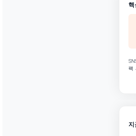
핵
SN
팩
지