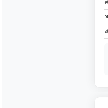
판
D
결