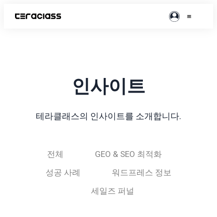
인사이트
테라클래스의 인사이트를 소개합니다.
전체
GEO & SEO 최적화
성공 사례
워드프레스 정보
세일즈 퍼널