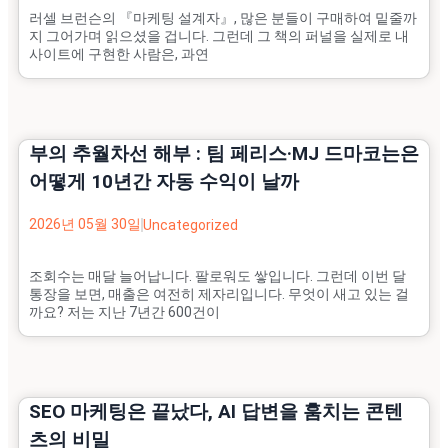
러셀 브런슨의 『마케팅 설계자』, 많은 분들이 구매하여 밑줄까
지 그어가며 읽으셨을 겁니다. 그런데 그 책의 퍼널을 실제로 내
사이트에 구현한 사람은, 과연
부의 추월차선 해부 : 팀 페리스·MJ 드마코는은
어떻게 10년간 자동 수익이 날까
2026년 05월 30일
Uncategorized
조회수는 매달 늘어납니다. 팔로워도 쌓입니다. 그런데 이번 달
통장을 보면, 매출은 여전히 제자리입니다. 무엇이 새고 있는 걸
까요? 저는 지난 7년간 600건이
SEO 마케팅은 끝났다, AI 답변을 훔치는 콘텐
츠의 비밀