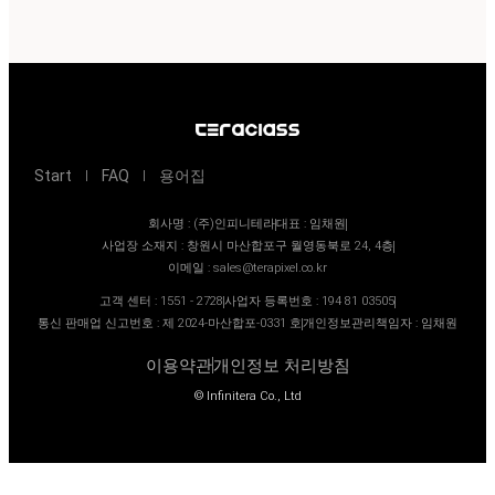
Start
FAQ
용어집
회사명 : (주)인피니테라
대표 : 임채원
사업장 소재지 : 창원시 마산합포구 월영동북로 24, 4층
이메일 :
sales@terapixel.co.kr
고객 센터 : 1551 - 2728
사업자 등록번호 : 194 81 03505
통신 판매업 신고번호 : 제 2024-마산합포-0331 호
개인정보관리책임자 : 임채원
이용약관
개인정보 처리방침
© Infinitera Co., Ltd