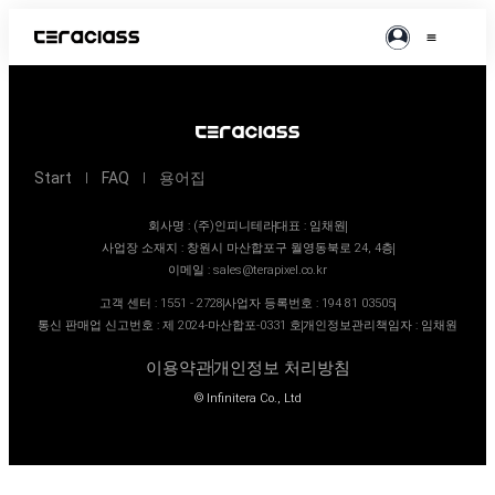
Start
FAQ
용어집
회사명 : (주)인피니테라
대표 : 임채원
사업장 소재지 : 창원시 마산합포구 월영동북로 24, 4층
이메일 :
sales@terapixel.co.kr
고객 센터 : 1551 - 2728
사업자 등록번호 : 194 81 03505
통신 판매업 신고번호 : 제 2024-마산합포-0331 호
개인정보관리책임자 : 임채원
이용약관
개인정보 처리방침
© Infinitera Co., Ltd